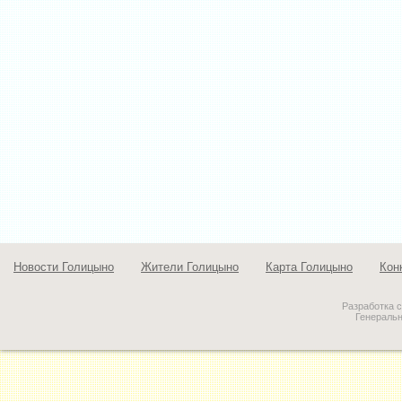
Новости Голицыно
Жители Голицыно
Карта Голицыно
Кон
Разработка 
Генераль