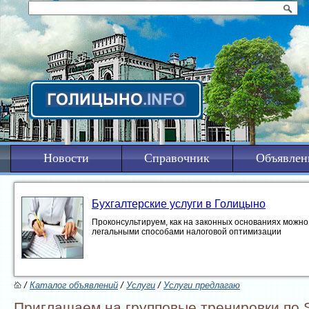
Новости
Справочник
Объявлен
Бухгалтерские услуги в Голицыно
Проконсультируем, как на законных основаниях можно 
легальными способами налоговой оптимизации
/
Каталог объявлений
/
Услуги
/
Услуги предлагаю
Приглашаем на групповые тренировки по St