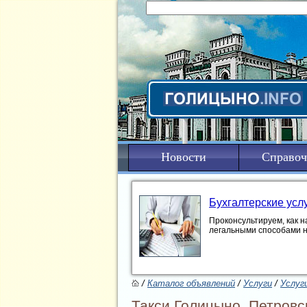
Новости
Справоч
Бухгалтерские усл
Проконсультируем, как н
легальными способами 
/
Каталог объявлений
/
Услуги
/
Услуг
Такси Голицыно. Петровс