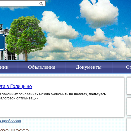
ник
Объявления
Документы
С
уги в Голицыно
а законных основаниях можно экономить на налогах, пользуясь
налоговой оптимизации
и предлагаю
кое шоссе.