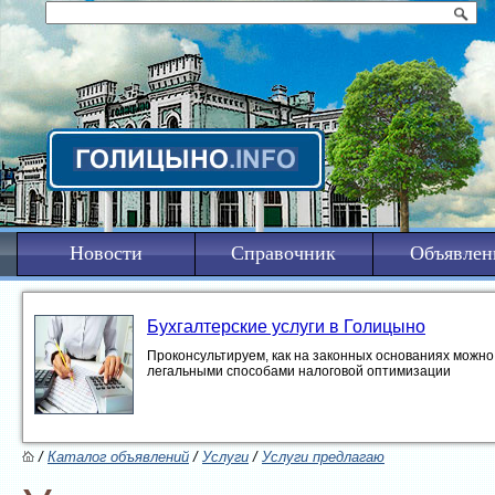
Новости
Справочник
Объявлен
Бухгалтерские услуги в Голицыно
Проконсультируем, как на законных основаниях можно 
легальными способами налоговой оптимизации
/
Каталог объявлений
/
Услуги
/
Услуги предлагаю