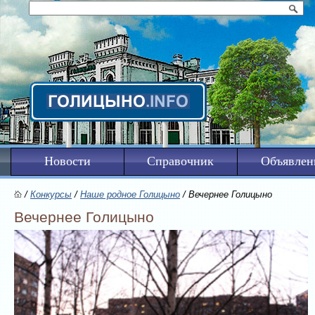
Новости
Справочник
Объявлен
/
Конкурсы
/
Наше родное Голицыно
/ Вечернее Голицыно
Вечернее Голицыно