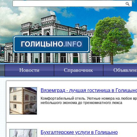
Новости
Справочник
Объявлен
Вяземград - лучшая гостиница в Голицын
Комфортабельный отель. Уютные номера на любое врем
небольшого эконома до трехкомнатного люкса
Бухгалтерские услуги в Голицыно