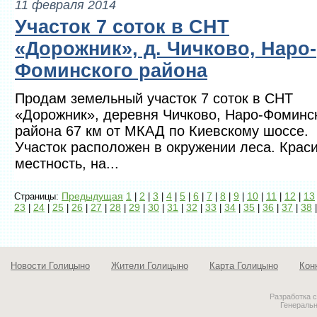
11 февраля 2014
Участок 7 соток в СНТ
«Дорожник», д. Чичково, Наро-
Фоминского района
Продам земельный участок 7 соток в СНТ
«Дорожник», деревня Чичково, Наро-Фоминс
района 67 км от МКАД по Киевскому шоссе.
Участок расположен в окружении леса. Крас
местность, на...
Предыдущая
1
2
3
4
5
6
7
8
9
10
11
12
13
Страницы:
|
|
|
|
|
|
|
|
|
|
|
|
23
24
25
26
27
28
29
30
31
32
33
34
35
36
37
38
|
|
|
|
|
|
|
|
|
|
|
|
|
|
|
Новости Голицыно
Жители Голицыно
Карта Голицыно
Кон
Разработка 
Генераль