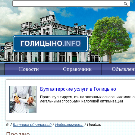
Новости
Справочник
Объявлен
Бухгалтерские услуги в Голицыно
Проконсультируем, как на законных основаниях можно 
легальными способами налоговой оптимизации
/
Каталог объявлений
/
Недвижимость
/ Продаю
Продаю