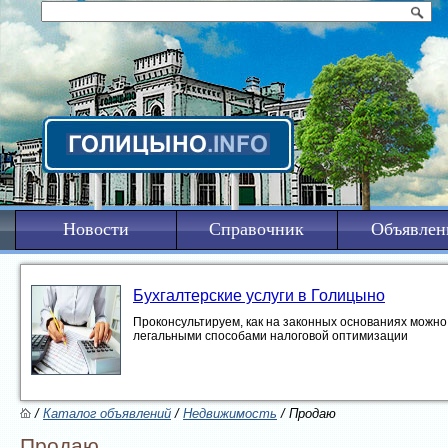
Новости
Справочник
Объявлен
Бухгалтерские услуги в Голицыно
Проконсультируем, как на законных основаниях можно 
легальными способами налоговой оптимизации
/
Каталог объявлений
/
Недвижимость
/ Продаю
Продаю