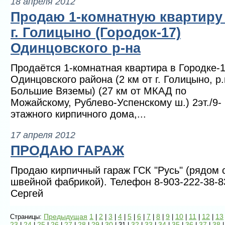
18 апреля 2012
Продаю 1-комнатную квартиру
г. Голицыно (Городок-17)
Одинцовского р-на
Продаётся 1-комнатная квартира в Городке-
Одинцовского района (2 км от г. Голицыно, р.
Большие Вяземы) (27 км от МКАД по
Можайскому, Рублево-Успенскому ш.) 2эт./9-
этажного кирпичного дома,...
17 апреля 2012
ПРОДАЮ ГАРАЖ
Продаю кирпичный гараж ГСК "Русь" (рядом 
швейной фабрикой). Телефон 8-903-222-38-8
Сергей
Предыдущая
1
2
3
4
5
6
7
8
9
10
11
12
13
Страницы:
|
|
|
|
|
|
|
|
|
|
|
|
23
24
25
26
27
28
29
30
32
33
34
35
36
37
38
|
|
|
|
|
|
|
| 31 |
|
|
|
|
|
|