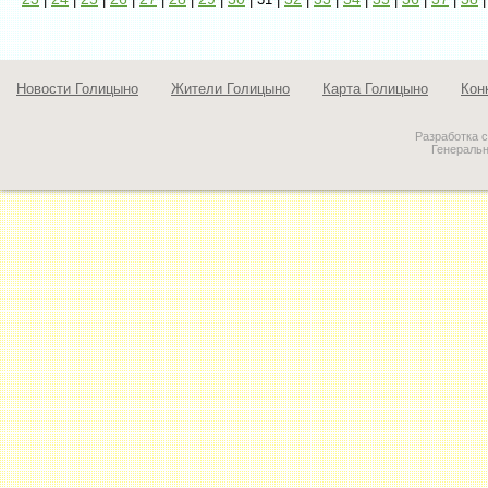
Новости Голицыно
Жители Голицыно
Карта Голицыно
Кон
Разработка 
Генераль