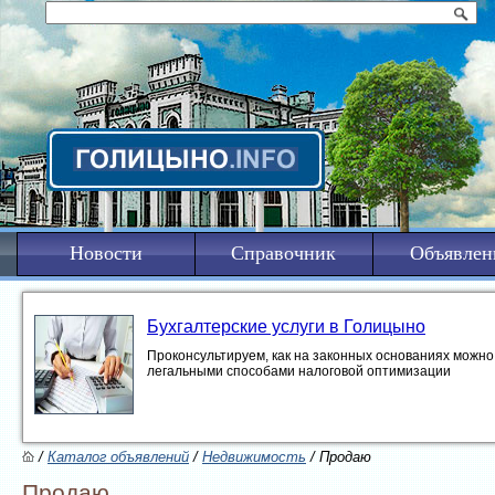
Новости
Справочник
Объявлен
Бухгалтерские услуги в Голицыно
Проконсультируем, как на законных основаниях можно 
легальными способами налоговой оптимизации
/
Каталог объявлений
/
Недвижимость
/ Продаю
Продаю