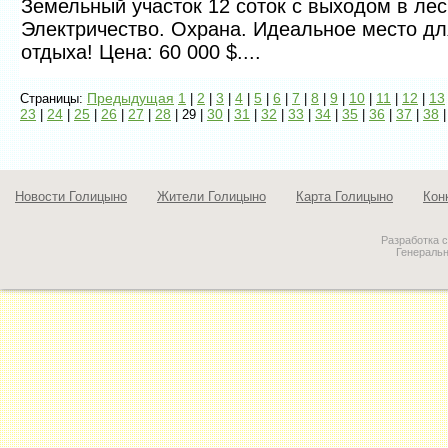
Земельный участок 12 соток с выходом в лес
Электричество. Охрана. Идеальное место дл
отдыха! Цена: 60 000 $....
Предыдущая
1
2
3
4
5
6
7
8
9
10
11
12
13
Страницы:
|
|
|
|
|
|
|
|
|
|
|
|
23
24
25
26
27
28
30
31
32
33
34
35
36
37
38
|
|
|
|
|
| 29 |
|
|
|
|
|
|
|
|
Новости Голицыно
Жители Голицыно
Карта Голицыно
Кон
Разработка 
Генераль