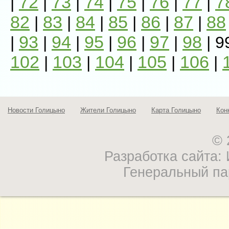
72
73
74
75
76
77
7
|
|
|
|
|
|
|
82
83
84
85
86
87
88
|
|
|
|
|
|
93
94
95
96
97
98
|
|
|
|
|
|
| 9
102
103
104
105
106
|
|
|
|
|
Новости Голицыно
Жители Голицыно
Карта Голицыно
Кон
© 
Разработка сайта
Генеральный па