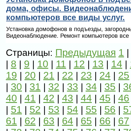
дома, офисы. Видеонаблюдени
компьютеров все виды услуг.
Установка домофонов в подъезды, загородн
Видеонаблюдение. Ремонт компьютеров все 
Предыдущая
1
Страницы:
8
9
10
11
12
13
14
|
|
|
|
|
|
|
|
19
20
21
22
23
24
25
|
|
|
|
|
|
30
31
32
33
34
35
3
|
|
|
|
|
|
|
40
41
42
43
44
45
46
|
|
|
|
|
|
51
52
53
54
55
56
5
|
|
|
|
|
|
|
61
62
63
64
65
66
67
|
|
|
|
|
|