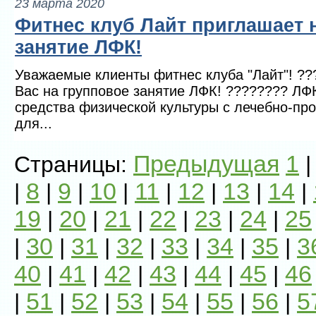
23 марта 2020
Фитнес клуб Лайт приглашает 
занятие ЛФК!
Уважаемые клиенты фитнес клуба "Лайт"! ?
Вас на групповое занятие ЛФК! ???????? ЛФ
средства физической культуры с лечебно-пр
для...
Предыдущая
1
Страницы:
8
9
10
11
12
13
14
|
|
|
|
|
|
|
|
19
20
21
22
23
24
25
|
|
|
|
|
|
30
31
32
33
34
35
3
|
|
|
|
|
|
|
40
41
42
43
44
45
46
|
|
|
|
|
|
51
52
53
54
55
56
5
|
|
|
|
|
|
|