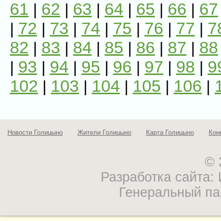
61
62
63
64
65
66
67
|
|
|
|
|
|
72
73
74
75
76
77
7
|
|
|
|
|
|
|
82
83
84
85
86
87
88
|
|
|
|
|
|
93
94
95
96
97
98
9
|
|
|
|
|
|
|
102
103
104
105
106
|
|
|
|
|
Новости Голицыно
Жители Голицыно
Карта Голицыно
Кон
© 
Разработка сайта
Генеральный па