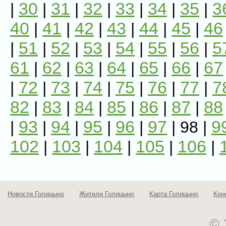
30
31
32
33
34
35
3
|
|
|
|
|
|
|
40
41
42
43
44
45
46
|
|
|
|
|
|
51
52
53
54
55
56
5
|
|
|
|
|
|
|
61
62
63
64
65
66
67
|
|
|
|
|
|
72
73
74
75
76
77
7
|
|
|
|
|
|
|
82
83
84
85
86
87
88
|
|
|
|
|
|
93
94
95
96
97
9
|
|
|
|
|
| 98 |
102
103
104
105
106
|
|
|
|
|
Новости Голицыно
Жители Голицыно
Карта Голицыно
Кон
© 