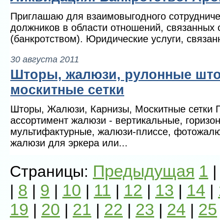
Приглашаю для взаимовыгодного сотрудниче
должников в области отношений, связанных 
(банкротством). Юридические услуги, связан
30 августа 2011
Шторы, жалюзи, рулонные што
москитные сетки
Шторы, Жалюзи, Карнизы, Москитные сетки
ассортимент жалюзи - вертикальные, горизо
мультифактурные, жалюзи-плиссе, фотожалю
жалюзи для эркера или...
Предыдущая
1
Страницы:
8
9
10
11
12
13
14
|
|
|
|
|
|
|
|
19
20
21
22
23
24
25
|
|
|
|
|
|